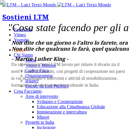
Sostieni LTM
"Cosa state facendo per gli 
Facebook
Vimeo
Youtube
Non dite che un giorno o l’altro lo farete, or
Non dite che qualcuno lo farà, quel qualcuno 
Home
Chi Siamo
- Martin Luther King -
Storia
Da oltre quarant’anni LTM lavora per ridurre il divario tra il
Vision e Mission
Codice Etico
nord e il sud del mondo, con progetti di cooperazione nei paesi
Organigramma
in via di sviluppo e interventi e attività di sensibilizzazione,
Bilanci
formazione ed educazione interculturale in Italia.
Entrate da Enti Pubblici
Cosa Facciamo
Aree di intervento
Sviluppo e Cooperazione
Educazione alla Cittadinanza Globale
Immigrazione e intercultura
Minori
Progetti in Italia
Inclusione