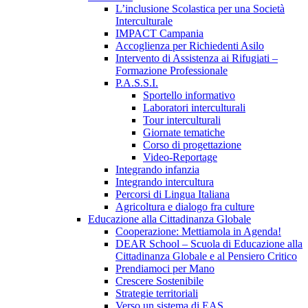
L’inclusione Scolastica per una Società
Interculturale
IMPACT Campania
Accoglienza per Richiedenti Asilo
Intervento di Assistenza ai Rifugiati –
Formazione Professionale
P.A.S.S.I.
Sportello informativo
Laboratori interculturali
Tour interculturali
Giornate tematiche
Corso di progettazione
Video-Reportage
Integrando infanzia
Integrando intercultura
Percorsi di Lingua Italiana
Agricoltura e dialogo fra culture
Educazione alla Cittadinanza Globale
Cooperazione: Mettiamola in Agenda!
DEAR School – Scuola di Educazione alla
Cittadinanza Globale e al Pensiero Critico
Prendiamoci per Mano
Crescere Sostenibile
Strategie territoriali
Verso un sistema di EAS