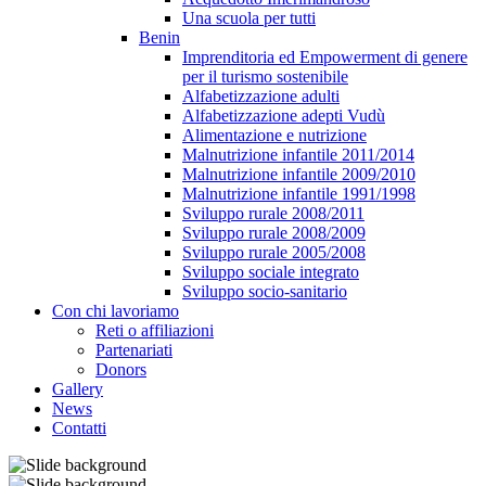
Una scuola per tutti
Benin
Imprenditoria ed Empowerment di genere
per il turismo sostenibile
Alfabetizzazione adulti
Alfabetizzazione adepti Vudù
Alimentazione e nutrizione
Malnutrizione infantile 2011/2014
Malnutrizione infantile 2009/2010
Malnutrizione infantile 1991/1998
Sviluppo rurale 2008/2011
Sviluppo rurale 2008/2009
Sviluppo rurale 2005/2008
Sviluppo sociale integrato
Sviluppo socio-sanitario
Con chi lavoriamo
Reti o affiliazioni
Partenariati
Donors
Gallery
News
Contatti