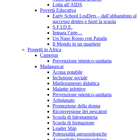
Lotta all’AIDS
Povertà Educativa
Early School LeaDers – dall’abbandono al
successo dentro e fuori la scuola
S.F.I.D.E.
Impara l’arte…
Un Naso Rosso con Parada
Il Mondo in un quartiere
Progetti in Africa
Camerun
Prevenzione igienico-sanitaria
Madagascar
Acqua potabile
Inclusione sociale
Miglioramento didattica
Malattie infettive
Prevenzione igienico-sanitaria
Artigianato
Promozione della donna
Riconversione dei pescatori
Scuola di falegnameria
Scuola di formazione
Leader Ship
Potenzialità agrozoologiche
Acquedotto Imerimandroso