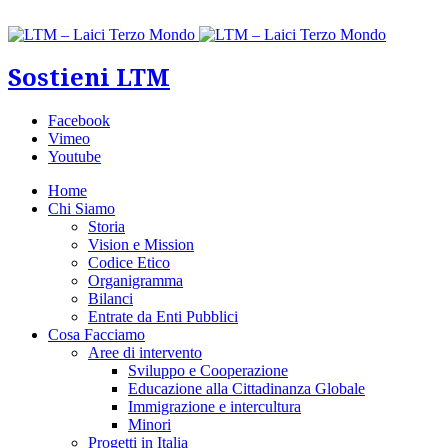
Sostieni LTM
Facebook
Vimeo
Youtube
Home
Chi Siamo
Storia
Vision e Mission
Codice Etico
Organigramma
Bilanci
Entrate da Enti Pubblici
Cosa Facciamo
Aree di intervento
Sviluppo e Cooperazione
Educazione alla Cittadinanza Globale
Immigrazione e intercultura
Minori
Progetti in Italia