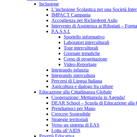
Inclusione
L’inclusione Scolastica per una Società Inter
IMPACT Campania
Accoglienza per Richiedenti Asilo
Intervento di Assistenza ai Rifugiati – Form
P.A.S.S.I.
Sportello informativo
Laboratori interculturali
Tour interculturali
Giornate tematiche
Corso di progettazione
Video-Reportage
Integrando infanzia
Integrando intercultura
Percorsi di Lingua Italiana
Agricoltura e dialogo fra culture
Educazione alla Cittadinanza Globale
Cooperazione: Mettiamola in Agenda!
DEAR School – Scuola di Educazione alla Ci
Prendiamoci per Mano
Crescere Sostenibile
Strategie territoriali
Verso un sistema di EAS
Lotta all’AIDS
Povertà Educativa