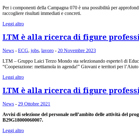
Per i componenti della Campagna 070 è una possibilità per approfondire 
raccogliere risultati immediati e concreti.
Leggi altro
LTM è alla ricerca di figure profes
News
-
ECG
,
jobs
,
lavoro
-
20 Novembre 2023
LTM – Gruppo Laici Terzo Mondo sta selezionando esperte/i di Educazi
“Cooperazione: mettiamola in agenda!” Giovani e territori per l’Aiut
Leggi altro
LTM è alla ricerca di figure profe
News
-
29 Ottobre 2021
Avvisi di selezione del personale nell’ambito delle at
B29G18000060007.
Leggi altro