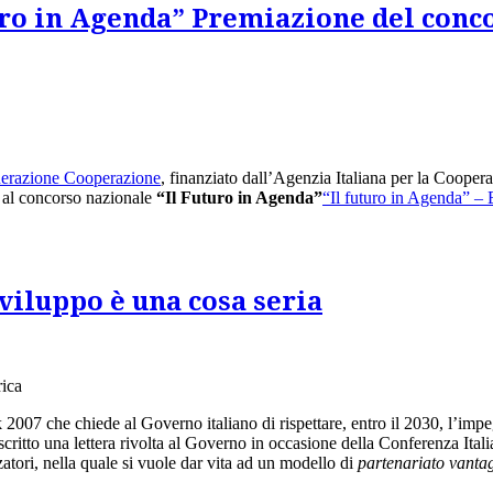
uro in Agenda” Premiazione del conco
nerazione Cooperazione
, finanziato dall’Agenzia Italiana per la Cooper
o al concorso nazionale
“Il Futuro in Agenda”
“Il futuro in Agenda” – 
sviluppo è una cosa seria
rica
nk 2007
che chiede al Governo italiano di rispettare, entro il 2030, l’im
 scritto una lettera rivolta al Governo in occasione della Conferenza Ita
tori, nella quale si vuole dar vita ad un modello di
partenariato vantag