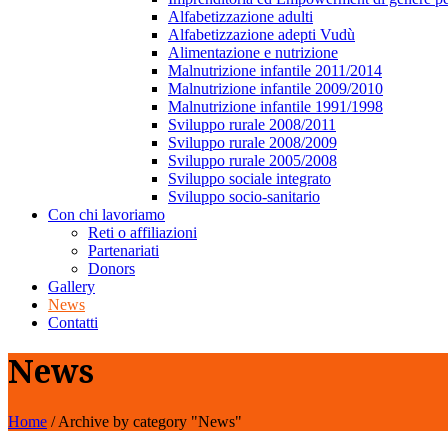
Alfabetizzazione adulti
Alfabetizzazione adepti Vudù
Alimentazione e nutrizione
Malnutrizione infantile 2011/2014
Malnutrizione infantile 2009/2010
Malnutrizione infantile 1991/1998
Sviluppo rurale 2008/2011
Sviluppo rurale 2008/2009
Sviluppo rurale 2005/2008
Sviluppo sociale integrato
Sviluppo socio-sanitario
Con chi lavoriamo
Reti o affiliazioni
Partenariati
Donors
Gallery
News
Contatti
News
Home
/
Archive by category "News"