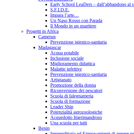
Early School LeaDers – dall’abbandono al su
S.F.I.D.E.
Impara l’arte…
Un Naso Rosso con Parada
Il Mondo in un quartiere
Progetti in Africa
Camerun
Prevenzione igienico-sanitaria
Madagascar
Acqua potabile
Inclusione sociale
Miglioramento didattica
Malattie infettive
Prevenzione igienico-sanitaria
Artigianato
Promozione della donna
Riconversione dei pescatori
Scuola di falegnameria
Scuola di formazione
Leader Ship
Potenzialità agrozoologiche
Acquedotto Imerimandroso
Una scuola per tutti
Benin
Imprenditoria ed Empowerment di genere per 