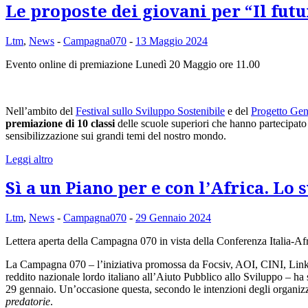
Le proposte dei giovani per “Il fut
Ltm
,
News
-
Campagna070
-
13 Maggio 2024
Evento online di premiazione Lunedì 20 Maggio ore 11.00
Nell’ambito del
Festival sullo Sviluppo Sostenibile
e del
Progetto Ge
premiazione di 10 classi
delle scuole superiori che hanno partecipat
sensibilizzazione sui grandi temi del nostro mondo.
Leggi altro
Sì a un Piano per e con l’Africa. Lo 
Ltm
,
News
-
Campagna070
-
29 Gennaio 2024
Lettera aperta della Campagna 070 in vista della Conferenza Italia-Af
La Campagna 070 – l’iniziativa promossa da Focsiv, AOI, CINI, Li
reddito nazionale lordo italiano all’Aiuto Pubblico allo Sviluppo – ha
29 gennaio. Un’occasione questa, secondo le intenzioni degli organizza
predatorie
.